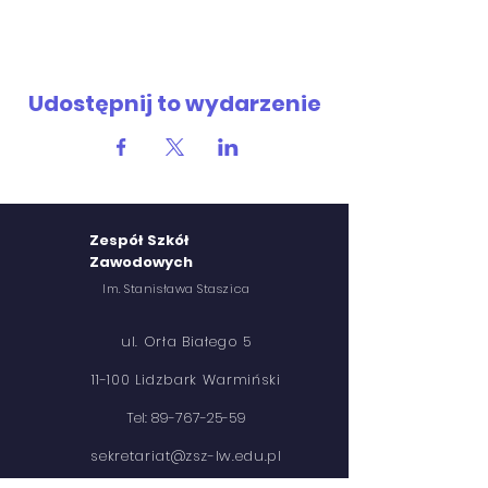
Udostępnij to wydarzenie
Zespół Szkół
Zawodowych
Im. Stanisława Staszica
ul. Orła Białego 5
11-100 Lidzbark Warmiński
Tel:
89-767-25-59
sekretariat@zsz-lw.edu.pl