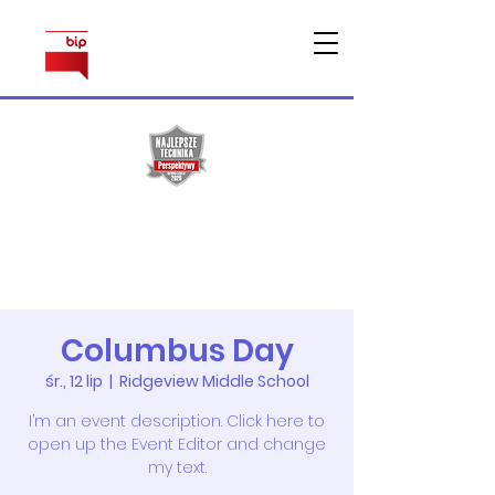
Sprawy
pracownicze
Columbus Day
śr., 12 lip
  |  
Ridgeview Middle School
I’m an event description. Click here to
open up the Event Editor and change
my text.