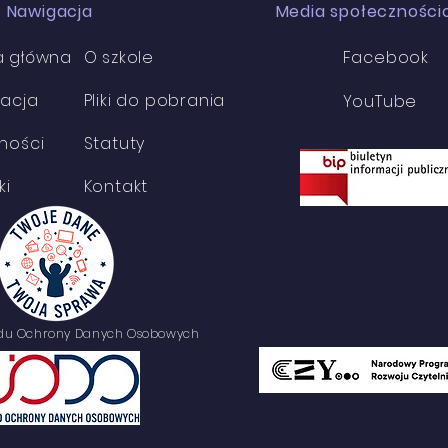
Nawiga
cja
Media społecznośc
a główna
O szkole
Facebook
tacja
Pliki do pobrania
YouTube
ności
Statuty
ki
Kontakt
ędu Ochrony Danych Osobowych