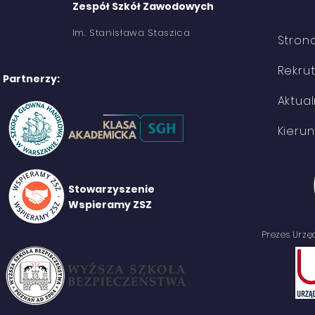
Zespół Szkół Zawodowych
Im. Stanisława Staszica
Stron
Rekru
Partnerzy:
Aktual
Kierun
Stowarzyszenie
Wspieramy ZSZ
Prezes Urz