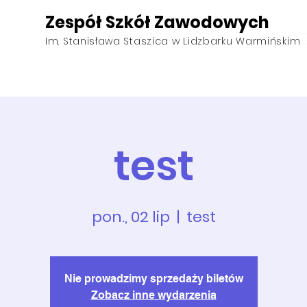
Zespół Szkół Zawodowych
Im. Stanisława Staszica w Lidzbarku Warmińskim
ktualności
Kierunki
O szkole
Pliki do pobrania
test
pon., 02 lip
  |  
test
Nie prowadzimy sprzedaży biletów
Zobacz inne wydarzenia