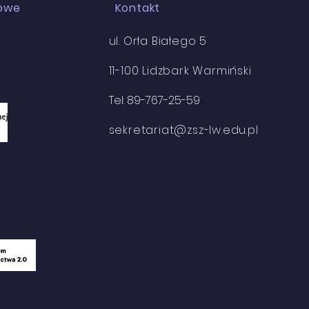
iowe
Kontakt
ul. Orła Białego 5
11-100 Lidzbark Warmiński
Tel: 89-767-25-59
sekretariat@zsz-lw.edu.pl