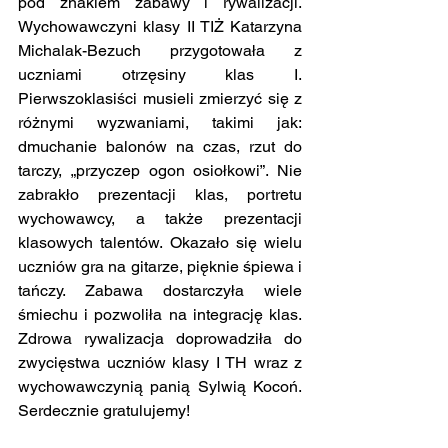
pod znakiem zabawy i rywalizacji. 
Wychowawczyni klasy II TIŻ Katarzyna 
Michalak-Bezuch przygotowała z 
uczniami otrzęsiny klas I. 
Pierwszoklasiści musieli zmierzyć się z 
różnymi wyzwaniami, takimi jak: 
dmuchanie balonów na czas, rzut do 
tarczy, „przyczep ogon osiołkowi”. Nie 
zabrakło prezentacji klas, portretu 
wychowawcy, a także prezentacji 
klasowych talentów. Okazało się wielu 
uczniów gra na gitarze, pięknie śpiewa i 
tańczy. Zabawa dostarczyła wiele 
śmiechu i pozwoliła na integrację klas. 
Zdrowa rywalizacja doprowadziła do 
zwycięstwa uczniów klasy I TH wraz z 
wychowawczynią panią Sylwią Kocoń. 
Serdecznie gratulujemy!