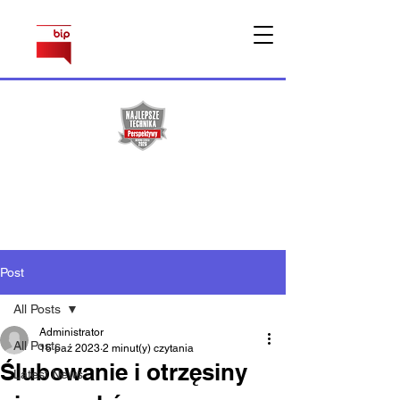
Sprawy
pracownicze
Post
All Posts
Administrator
All Posts
16 paź 2023
2 minut(y) czytania
Ślubowanie i otrzęsiny
Latest News