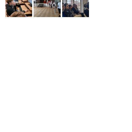
I tak można by pisać i pisać… W naszej 
szkole dzieje się wiele. Naszą 
codziennością jest oczywiście nauka, 
ale nie zapominamy, że powinniśmy się 
rozwijać w wielu dziedzinach i stąd 
nasze akcje społeczne, charytatywne, 
artystyczne i sportowe. Przed nami 