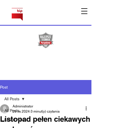
Sprawy
pracownicze
Post
All Posts
Administrator
All Posts
26 lis 2024
3 minut(y) czytania
Listopad pełen ciekawych
Latest News