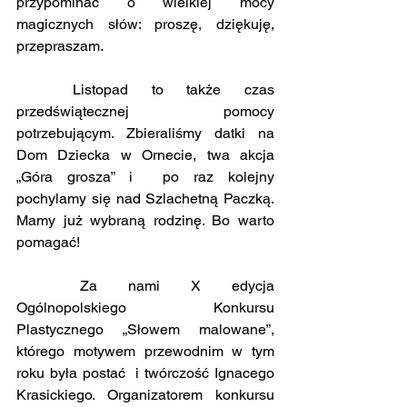
przypominać o wielkiej mocy 
magicznych słów: proszę, dziękuję, 
przepraszam.
	Listopad to także czas 
przedświątecznej pomocy 
potrzebującym. Zbieraliśmy datki na 
Dom Dziecka w Ornecie, twa akcja 
„Góra grosza” i  po raz kolejny 
pochylamy się nad Szlachetną Paczką. 
Mamy już wybraną rodzinę. Bo warto 
pomagać!
	Za nami X edycja 
Ogólnopolskiego Konkursu 
Plastycznego „Słowem malowane”, 
którego motywem przewodnim w tym 
roku była postać  i twórczość Ignacego 
Krasickiego. Organizatorem konkursu 