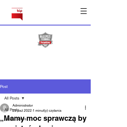
Sprawy
pracownicze
Post
All Posts
Administrator
All Posts
23 paź 2022
1 minut(y) czytania
„Mamy moc sprawczą by
Latest News