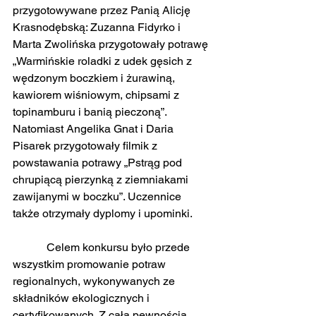
przygotowywane przez Panią Alicję 
Krasnodębską: Zuzanna Fidyrko i 
Marta Zwolińska przygotowały potrawę 
„Warmińskie roladki z udek gęsich z 
wędzonym boczkiem i żurawiną, 
kawiorem wiśniowym, chipsami z 
topinamburu i banią pieczoną”. 
Natomiast Angelika Gnat i Daria 
Pisarek przygotowały filmik z 
powstawania potrawy „Pstrąg pod  
chrupiącą pierzynką z ziemniakami 
zawijanymi w boczku”. Uczennice 
także otrzymały dyplomy i upominki.
            Celem konkursu było przede 
wszystkim promowanie potraw 
regionalnych, wykonywanych ze 
składników ekologicznych i 
certyfikowanych. Z całą pewnością 