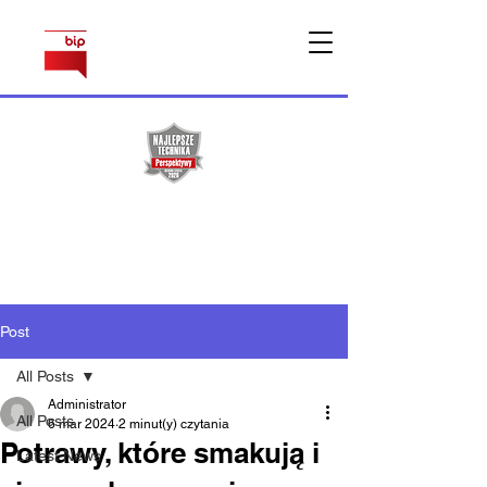
Sprawy
pracownicze
Post
All Posts
Administrator
All Posts
6 mar 2024
2 minut(y) czytania
Potrawy, które smakują i
Latest News