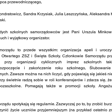
ępca przewodniczącego,
ndratowicz, Sandra Krzysiak, Julia Leszczyńska, Aleksandra K
ki. 
ch i wyjątkowy organizator.
 Otwartego ZSZ i Święta Szkoły. Członkowie Samorządu przy
ą przy organizacji cyklicznych imprez szkolnych tak
 Rozpoczęcie i zakończenie roku szkolnego, Ślubowanie 
nych. Zawsze można na nich liczyć, gdy pojawiają się jakieś n
zy świetnie radzą sobie w roli konferansjerów i zdarza się, że
ozaszkolne. Pomagają także w promocji szkoły. Angażu
nić życie uczniów przyjemniejszym (na przykład ostatnio zro