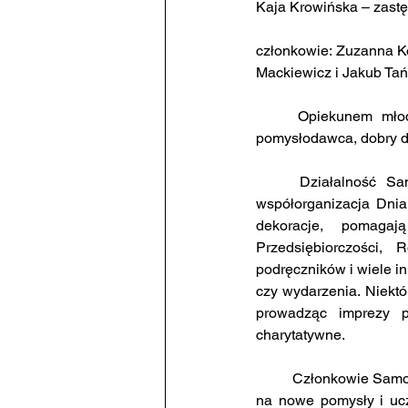
Kaja Krowińska – zast
członkowie: Zuzanna Ko
Mackiewicz i Jakub Tańs
	Opiekunem młodych szkolnych samorządowców jest Pani Urszula Minkowska – kierownik, 
pomysłodawca, dobry du
	Działalność Samorządu to przede wszystkim: organizacja apeli i uroczystości szkolnych, 
współorganizacja Dnia
dekoracje, pomagaj
Przedsiębiorczości,
podręczników i wiele in
czy wydarzenia. Niektór
prowadząc imprezy p
charytatywne.
	Członkowie Samorządu spotykają się regularnie. Zazwyczaj po to, by zrobić burzę mózgów, wpaść 
na nowe pomysły i uczy