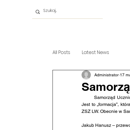
Strona główna
Prawo jazdy
Rekrutacja
A
All Posts
Latest News
Administrator
17 m
Samorząd
	Samorząd Uczniowski, działający w Zespole Szkół Zawodowych, ma długą i ciekawą tradycję. 
Jest to „formacja”, któ
ZSZ LW. Obecnie w Sam
Jakub Hanusz – przewo