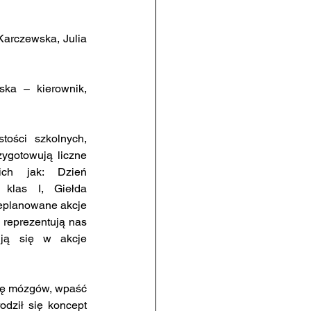
arczewska, Julia 
gotowują liczne 
ich jak: Dzień 
klas I, Giełda 
ieplanowane akcje 
 reprezentują nas 
ją się w akcje 
dził się koncept 