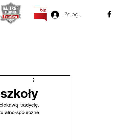
Zaloguj się
Przydatne linki
Sprawy Pracownicze
Ważne
szkoły
turalno-społeczne 