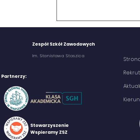
Zespół Szkół Zawodowych
Im. Stanisława Staszica
Stron
Rekru
Partnerzy:
Wymiana polsko-niemiecka
Aktual
Kierun
Stowarzyszenie
Wspieramy ZSZ