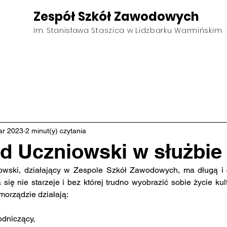
Zespół Szkół Zawodowych
Im. Stanisława Staszica w Lidzbarku Warmińskim
ktualności
Kierunki
O szkole
Pliki do pobrania
ar 2023
2 minut(y) czytania
 Uczniowski w służbie 
ra się nie starzeje i bez której trudno wyobrazić sobie życie kul
orządzie działają:
dniczący,