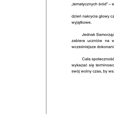
„tematycznych śród” – 
dzień nakrycia głowy cz
wyjątkowe. 
	Jednak Samorząd to nie tylko praca. Pani Minkowska dba o swoich podopiecznych i co jakiś czas 
zabiera uczniów na w
wcześniejsze dokonania
	Cała społeczność docenia i szanuje pracę Samorządu. Jest to odpowiedzialne zadanie, bo trzeba 
wykazać się terminowo
swój wolny czas, by ws