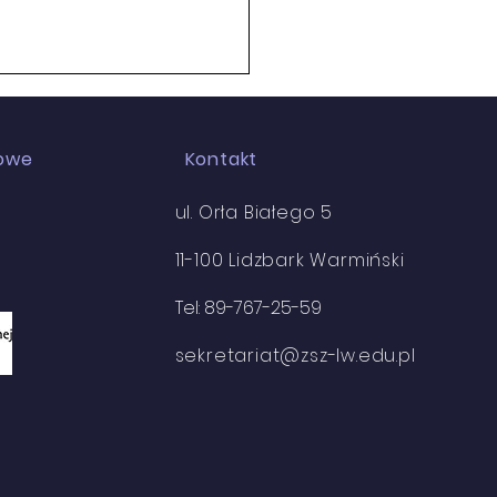
iowe
Kontakt
ul. Orła Białego 5
11-100 Lidzbark Warmiński
my w Zespole Szkół
Tel: 89-767-25-59
odowych
sekretariat@zsz-lw.edu.pl