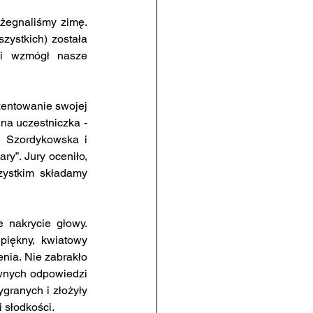
żegnaliśmy zimę. 
ystkich) została 
i wzmógł nasze 
zentowanie swojej 
na uczestniczka - 
a Szordykowska i 
y”. Jury oceniło, 
zystkim składamy 
 nakrycie głowy. 
piękny, kwiatowy 
nia. Nie zabrakło 
nych odpowiedzi 
granych i złożyły 
 słodkości.