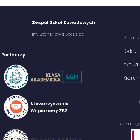
Zespół Szkół Zawodowych
Im. Stanisława Staszica
Stron
Rekru
Partnerzy:
Wymiana polsko-niemiecka
Aktual
Kierun
Stowarzyszenie
Wspieramy ZSZ
Prezes Urz