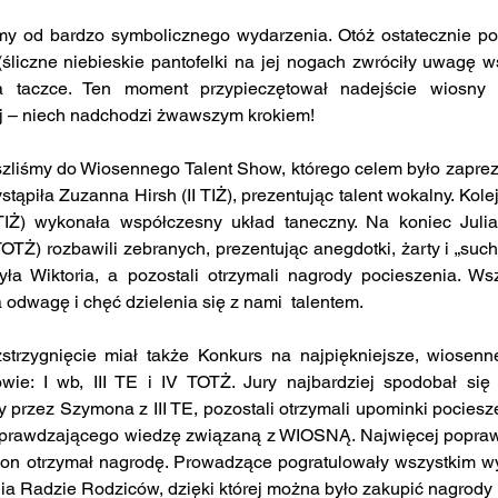
śmy od bardzo symbolicznego wydarzenia. Otóż ostatecznie po
liczne niebieskie pantofelki na jej nogach zwróciły uwagę wsz
a taczce. Ten moment przypieczętował nadejście wiosny 
j – niech nadchodzi żwawszym krokiem!
rzeszliśmy do Wiosennego Talent Show, którego celem było zapre
stąpiła Zuzanna Hirsh (II TIŻ), prezentując talent wokalny. Kolej
 TIŻ) wykonała współczesny układ taneczny. Na koniec Juli
OTŻ) rozbawili zebranych, prezentując anegdotki, żarty i „suchar
yła Wiktoria, a pozostali otrzymali nagrody pocieszenia. Ws
 odwagę i chęć dzielenia się z nami  talentem.
strzygnięcie miał także Konkurs na najpiękniejsze, wiosenne
wie: I wb, III TE i IV TOTŻ. Jury najbardziej spodobał się 
przez Szymona z III TE, pozostali otrzymali upominki pociesze
sprawdzającego wiedzę związaną z WIOSNĄ. Najwięcej popraw
 to on otrzymał nagrodę. Prowadzące pogratulowały wszystkim wy
a Radzie Rodziców, dzięki której można było zakupić nagrody i