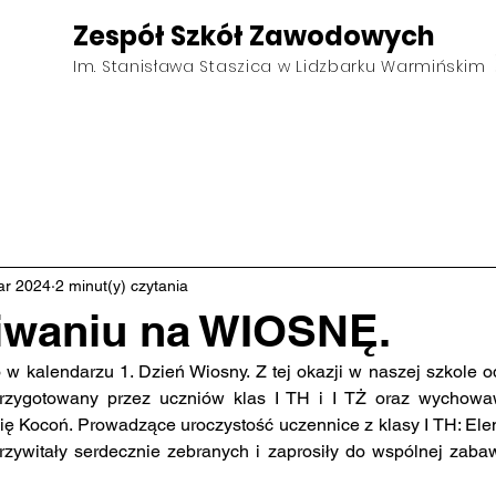
Zespół Szkół Zawodowych
Im. Stanisława Staszica w Lidzbarku Warmińskim
ktualności
Kierunki
O szkole
Pliki do pobrania
ar 2024
2 minut(y) czytania
iwaniu na WIOSNĘ.
rzygotowany przez uczniów klas I TH i I TŻ oraz wychowawc
ię Kocoń. Prowadzące uroczystość uczennice z klasy I TH: Elen
zywitały serdecznie zebranych i zaprosiły do wspólnej zabawy.