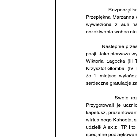
            Rozpoczęli
Przepiękna Marzanna (ś
wywieziona z auli n
oczekiwania wobec nie
            Następnie p
pasji. Jako pierwsza wy
Wiktoria Łagocka (III
Krzysztof Glomba  (IV T
że 1. miejsce wytańcz
serdeczne gratulacje za
            Swoje roz
Przygotowali je ucznio
kapelusz, prezentowany 
wirtualnego Kahoota, 
udzielił Alex z I TP. I
specjalne podziękowani