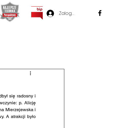
Zaloguj się
Przydatne linki
Sprawy Pracownicze
Ważne
zynie: p. Alicję 
a Mierzejewska i 
 A atrakcji było 