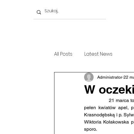
Strona główna
Prawo jazdy
Rekrutacja
A
All Posts
Latest News
Administrator
22 m
W oczek
		21 marca to w kalendarzu 1. Dzień Wiosny. Z tej okazji w naszej szkole odbył się radosny i 
pełen kwiatów apel, p
Krasnodębską i p. Sylw
Wiktoria Kołakowska pr
sporo.