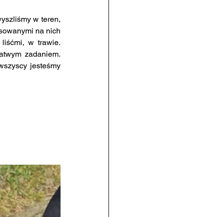
yszliśmy w teren, 
sowanymi na nich 
iśćmi, w trawie. 
łatwym zadaniem. 
wszyscy jesteśmy 