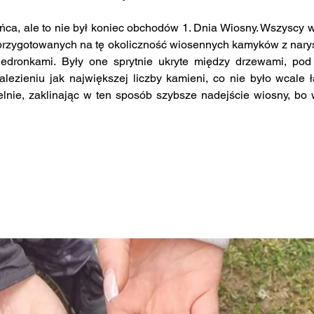
ł końca, ale to nie był koniec obchodów 1. Dnia Wiosny. Wszyscy w
 przygotowanych na tę okoliczność wiosennych kamyków z nary
iedronkami. Były one sprytnie ukryte między drzewami, pod l
lezieniu jak największej liczby kamieni, co nie było wcale 
lnie, zaklinając w ten sposób szybsze nadejście wiosny, bo 