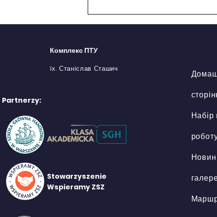
Комплекс ПТУ
їх. Станіслав Сташич
Дома
сторін
Partnerzy:
Професійна поїздка -
Набір
Hotel Marina Club
робот
Новин
Stowarzyszenie
галер
Wspieramy ZSZ
Маршр