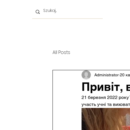
Додому
O nas
Nowa strona
O nas
Набі
All Posts
Administrator
20 кв
Привіт, 
21 березня 2022 року Т
участь учні та виховат