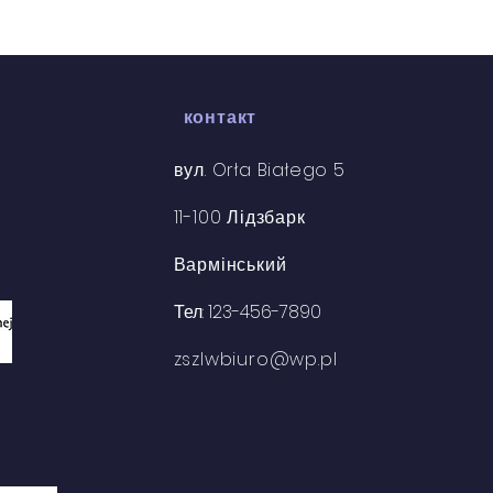
контакт
вул. Orła Białego 5
11-100 Лідзбарк
Вармінський
Тел: 123-456-7890
zszlwbiuro@wp.pl