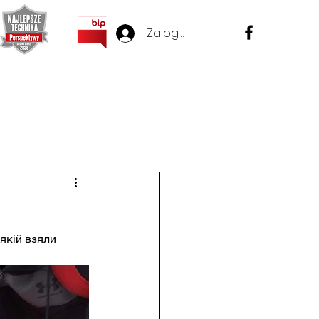
Zaloguj się
Nowa strona
Nowa strona
Про школу
More
 якій взяли 