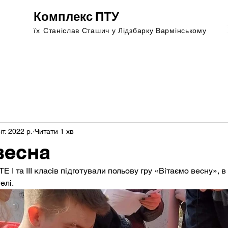
Комплекс ПТУ
їх. Станіслав Сташич у Лідзбарку Вармінському
р на роботу
Новини
Маршрути
Nowa strona
іт. 2022 р.
Читати 1 хв
весна
Е І та ІІІ класів підготували польову гру «Вітаємо весну», в
елі.