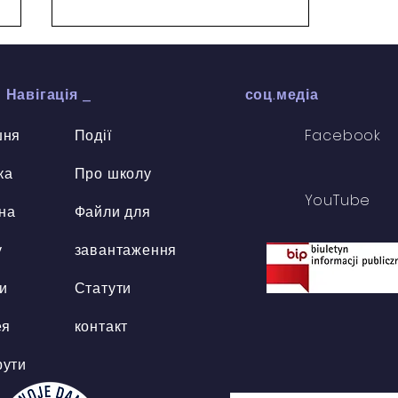
Навігація
_
соц.медіа
шня
Події
Facebook
ка
Про школу
Весняна прогулянка
YouTube
 на
Файли для
у
завантаження
и
Статути
ея
контакт
ути