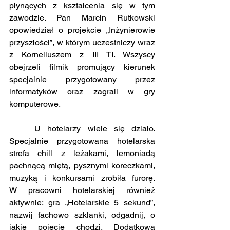
płynących z kształcenia się w tym 
zawodzie. Pan Marcin Rutkowski 
opowiedział o projekcie „Inżynierowie 
przyszłości”, w którym uczestniczy wraz 
z Korneliuszem z III TI. Wszyscy 
obejrzeli filmik promujący kierunek 
specjalnie przygotowany przez 
informatyków oraz zagrali w gry 
komputerowe.
	U hotelarzy wiele się działo. 
Specjalnie przygotowana hotelarska 
strefa chill z leżakami, lemoniadą 
pachnącą miętą, pysznymi koreczkami, 
muzyką i konkursami zrobiła furorę. 
W pracowni hotelarskiej również 
aktywnie: gra „Hotelarskie 5 sekund”, 
nazwij fachowo szklanki, odgadnij, o 
jakie pojęcie chodzi. Dodatkowa 