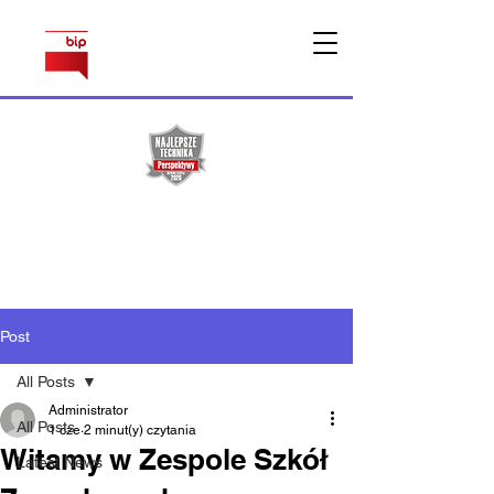
Sprawy
pracownicze
Post
All Posts
Administrator
All Posts
1 cze
2 minut(y) czytania
Witamy w Zespole Szkół
Latest News